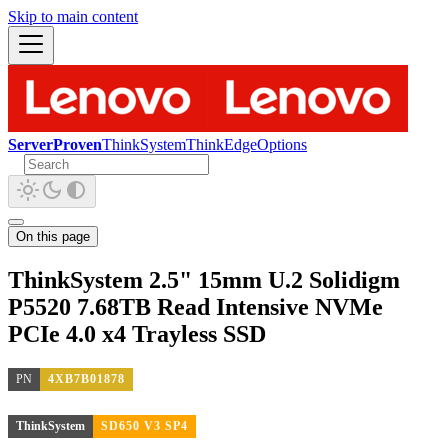
Skip to main content
ServerProven
ThinkSystem
ThinkEdge
Options
On this page
ThinkSystem 2.5" 15mm U.2 Solidigm
P5520 7.68TB Read Intensive NVMe
PCIe 4.0 x4 Trayless SSD
PN
4XB7B01878
ThinkSystem
SD650 V3 SP4