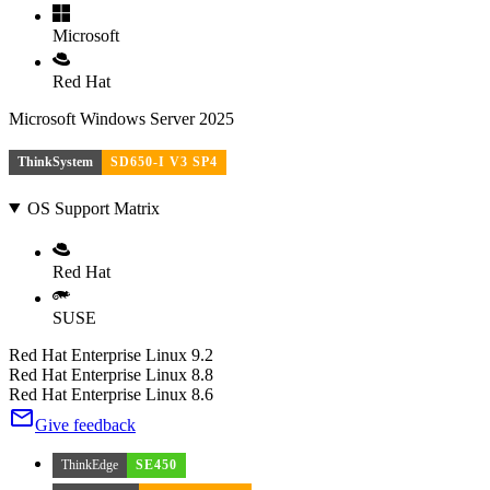
Microsoft
Red Hat
Microsoft Windows Server 2025
ThinkSystem
SD650-I V3 SP4
OS Support Matrix
Red Hat
SUSE
Red Hat Enterprise Linux 9.2
Red Hat Enterprise Linux 8.8
Red Hat Enterprise Linux 8.6
Give feedback
ThinkEdge
SE450