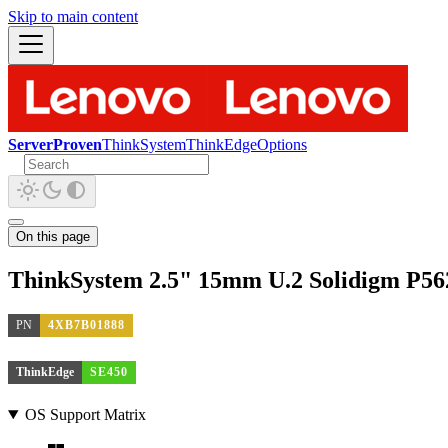
Skip to main content
ServerProven
ThinkSystem
ThinkEdge
Options
On this page
ThinkSystem 2.5" 15mm U.2 Solidigm P56
PN
4XB7B01888
ThinkEdge
SE450
OS Support Matrix